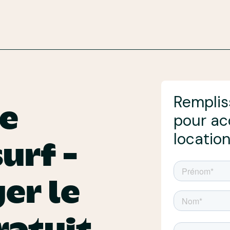
Remplis
de
pour ac
locatio
urf -
er le