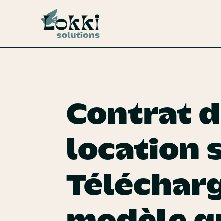
Contrat 
location s
Télécharg