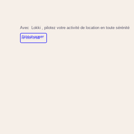
Avec
Lokki
, pilotez votre activité de location en toute sérénité
Télécharger
le contrat ```