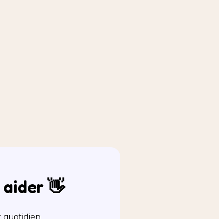
aider 👋
quotidien.